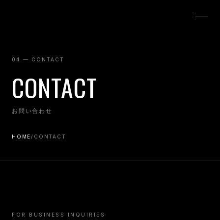
J
B
E
N
T
E
R
T
A
I
N
M
E
N
T
04 — CONTACT
CONTACT
お問い合わせ
HOME
/
CONTACT
FOR BUSINESS INQUIRIES